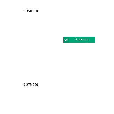
€ 350.000
Dopperstraat 50
Bunschoten-spakenburg
Duokoop
€ 275.000
Willem van
Otterloostraat 89
Amersfoort