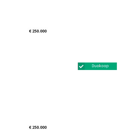
€ 250.000
Gerard Doulaan 45
Baarn
Duokoop
€ 250.000
Gouden Leeuw 806