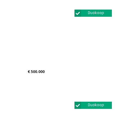
Duokoop
€ 500.000
Kleinebogerd 1
Tull en 't waal
Duokoop