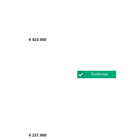
€ 410.000
Zwaluw 11
Bunschoten-spakenburg
Duokoop
€ 237.000