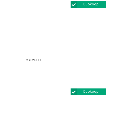
Duokoop
€ 839.000
Helmstok 17
Bunschoten-spakenburg
Duokoop