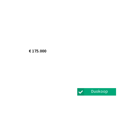
€ 175.000
Michiel Adriaanszoon
de Ruyterstraat 12*
Maarssen
Duokoop