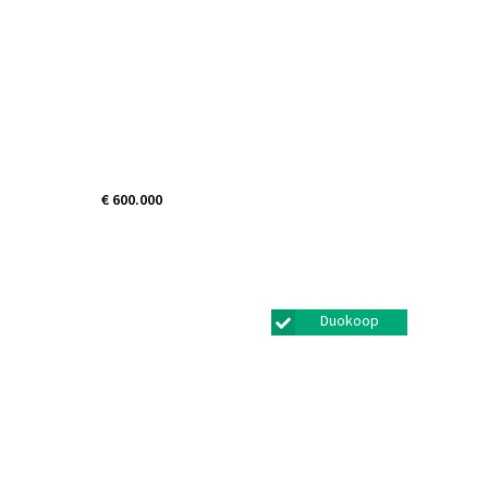
€ 600.000
Nieuwe Schans 1b
Bunschoten-spakenburg
Duokoop