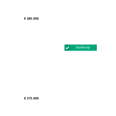
€ 365.000
Verdistraat 36
Bunschoten-spakenburg
Duokoop
€ 375.000
Voor Anker 51
Bunschoten-spakenburg