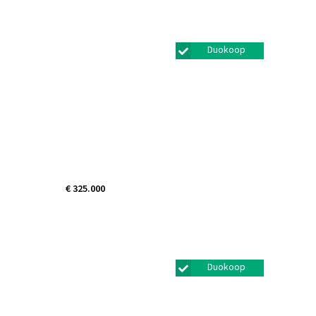
Amsterdam
Duokoop
€ 325.000
De Hoevens 74
Hooglanderveen
Duokoop