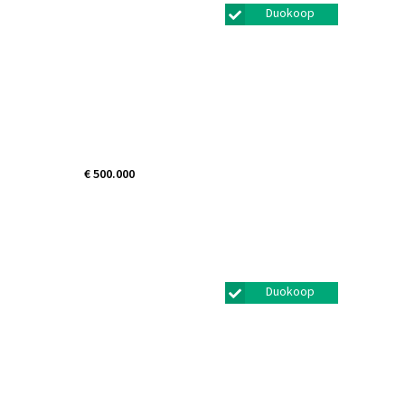
Duokoop
€ 500.000
Bunschoter Veenkamp
5
Bunschoten-spakenburg
Duokoop