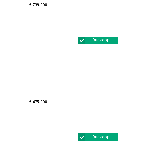
€ 739.000
Eemdijk 22
Eemdijk
Duokoop
€ 475.000
Ongerweges 27
Bunschoten-spakenburg
Duokoop