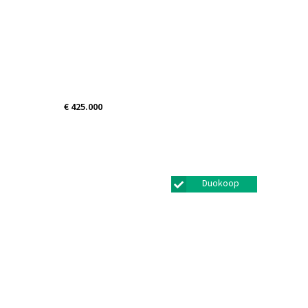
€ 425.000
Schansplein 4H
Bunschoten-spakenburg
Duokoop