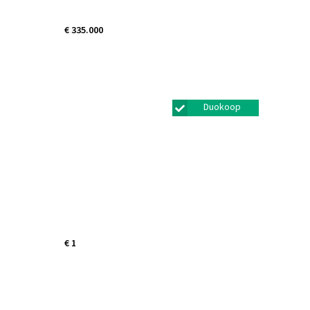
€ 335.000
Zeelt 13
Amersfoort
Duokoop
€ 1
Kamp 39 24
Lelystad