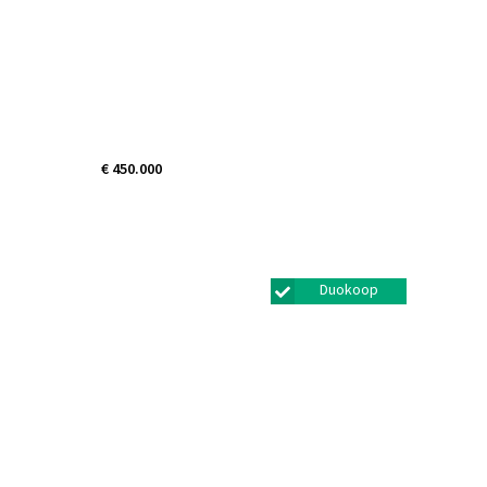
€ 450.000
Wilhelminastraat 1891
Amsterdam
Duokoop