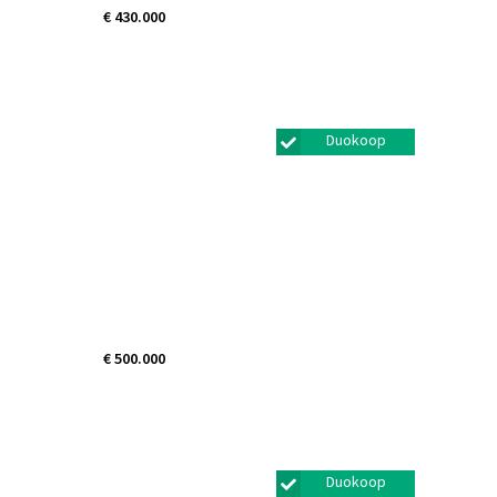
€ 430.000
Wilde Zwaan 43
Bunschoten-spakenburg
Duokoop
€ 500.000
Strijbeekseweg 11B
Ulvenhout
Duokoop