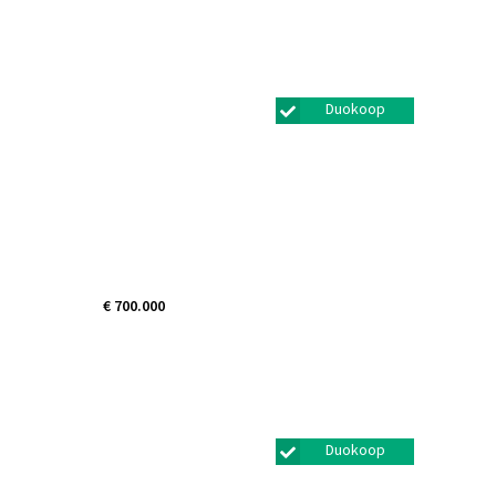
Turfwal 5
Bunschoten-spakenburg
Duokoop
€ 700.000
Koen van
Oosterwijklaan 50
Amstelveen
Duokoop