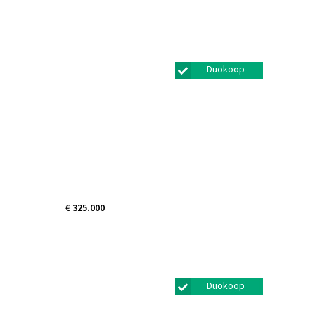
Van Eijckstraat 11
Alphen aan den rijn
Duokoop
€ 325.000
Haringvlietlaan 52
Lelystad
Duokoop