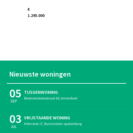
€
1.295.000
Bloemendalsestraat
60
Amersfoort
Nieuwste woningen
05
TUSSENWONING
Bloemendalsestraat 60, Amersfoort
SEP
03
VRIJSTAANDE WONING
Helmstok 17, Bunschoten-spakenburg
JUL