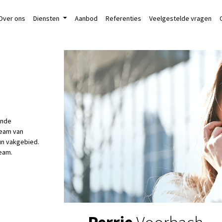
Over ons
Diensten
Aanbod
Referenties
Veelgestelde vragen
ende
team van
un vakgebied.
eam.