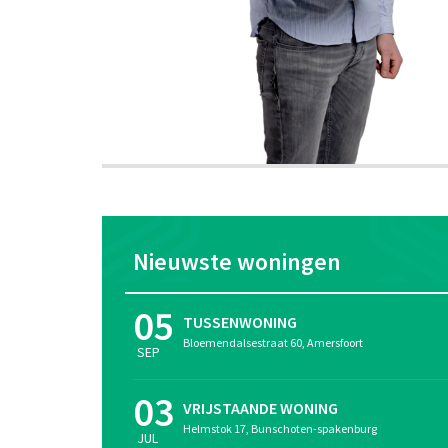
Nieuwste woningen
05
TUSSENWONING
Bloemendalsestraat 60, Amersfoort
SEP
03
VRIJSTAANDE WONING
Helmstok 17, Bunschoten-spakenburg
JUL