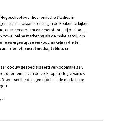
 Hogeschool voor Economische Studies in
ns als makelaar jarenlang in de keuken te kijken
ren in Amsterdam en Amersfoort. Hij besloot in
op zowel online marketing als de makelaardij, om
rne en eigentijdse verkoopmakelaar die ten
an internet, social media, tablets en
genaar ook uw gespecialiseerd verkoopmakelaar,
 of het doornemen van de verkoopstrategie van uw
ot 3 keer sneller dan gemiddeld in de markt maar
ngst.
p: