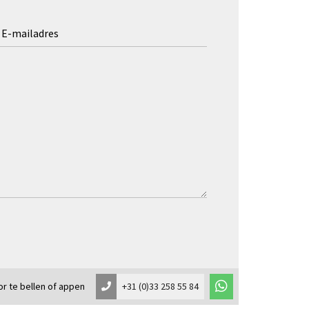
r te bellen of appen
+31 (0)33 258 55 84